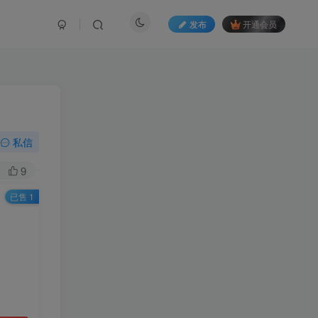
发布
开通会员
私信
9
已售 1