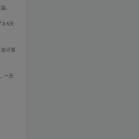
收益。
3-5天
益去计算
，一天