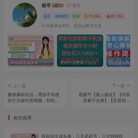
猴哥
关注
2
9903
0
19.3W+
82.7W+
长风破浪会有时，直挂云帆济沧海
AI自动生成头条，三天必起号，三分钟轻松发布内容，复制粘贴，保姆级教…
男粉引流野路子玩法，每天操作半小时轻松日入1000＋，流量根本停不下来
上一篇
下一篇
极致爆款玩法，用你不知道
视频号【真人验证】【内容
的方法做科普视频，轻松实
质量不合格】【非原创内
现月入过万【揭秘】
容】的违规解决办法【揭
秘】
相关推荐
AI自动生成头条，三天必起号，三分钟轻松