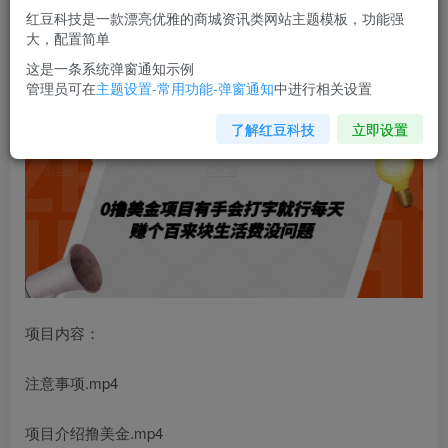
红豆科技是一款漂亮优雅的商城资讯类网站主题模板，功能强
您当前未登录！建议登陆后购买，可保存购买订单
大，配置简单
这是一条系统弹窗通知示例
管理员可在
主题设置-常用功能-弹窗通知
中进行相关设置
0撸美金项目
有手会打字就行每天赚个百来块生活费没问题
【揭秘】
了解红豆科技
立即设置
项目内容：
注意事项.mp4
项目介绍撸美金.mp4