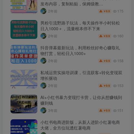
发布内容，复制粘贴，保姆级教…
175
2年前
9.9
￥
男粉引流野路子玩法，每天操作半小时轻松
日入1000＋，流量根本停不下来
160
2年前
9.9
￥
抖音弹幕最新玩法，利用粉丝好奇心赚取礼
物打赏，轻松日入1000+
158
2年前
9.9
￥
私域运营实操培训课，引流获客+转化变现双
增长驱动
153
2年前
9.9
￥
AI+小红书暴力变现打卡营，让你从想赚钱到
赚到钱
151
3年前
9.9
￥
小红书电商进阶版，从新人进阶小红薯电商
大佬，全方位玩透红薯电商