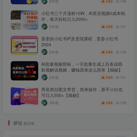
148
2年前
9.9
￥
小红书三个月涨粉10W，AI英语视频0成本制
作，每天轻松日入2000+
147
2年前
9.9
￥
姜姜的小红书IP及变现课程，姜姜小红书
2024
144
2年前
9.9
￥
AI批量视频剪辑，一天批量生成上百条说唱
影视解说视频，赚钱原来这么简单【揭秘】
141
2年前
9.9
￥
男装类目图文带货，简单操作，新手小白也
可日入500+【揭秘】
136
3年前
9.9
￥
评论
抢沙发