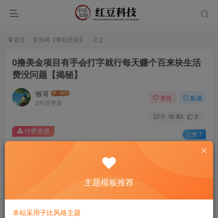
首页
冒泡网【整站更新】
正文
0撸美金项目有手会打字就行每天赚个百来块生活
费没问题【揭秘】
猴哥
关注
私信
2年前更新
0
83
2
付费资源
已售 7
0撸美金项目有手会打字就行每天赚个百来块生活费没问题【揭秘】
此内容为付费资源，请付费后查看
9.9
主题模板推荐
￥
免费
免费
黄金会员
钻石会员
本站采用子比风格主题
立即购买