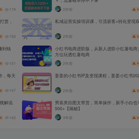
＋，流量根本停不下来
174
2年前
.9
打赏，
私域运营实操培训课，引流获客+转化变现
156
2年前
.9
赚到钱
小红书电商进阶版，从新人进阶小红薯电商
方位玩透红薯电商
151
2年前
.9
作，每天
姜姜的小红书IP及变现课程，姜姜小红书202
147
2年前
.9
影视解说
男装类目图文带货，简单操作，新手小白也
500+【揭秘】
140
3年前
.9