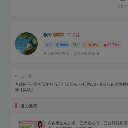
点赞
1
猴哥
关注
2
9903
0
19.3W+
82.7W+
长风破浪会有时，直挂云帆济沧海
上一篇
考试搭子+卖考试资料当天引流百来人变现900+项目只有这段时
冲【揭秘】
相关推荐
AI自动生成头条，三天必起号，三分钟轻松