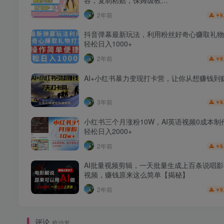
容，复制粘贴，保姆级教…
2年前
9
￥
抖音弹幕最新玩法，利用粉丝好奇心赚取礼物
轻松日入1000+
2年前
9
￥
AI+小红书暴力变现打卡营，让你从想赚钱到
3年前
9
￥
小红书三个月涨粉10W，AI英语视频0成本制
轻松日入2000+
2年前
9
￥
AI批量视频剪辑，一天批量生成上百条说唱
视频，赚钱原来这么简单【揭秘】
2年前
9
￥
评论
抢沙发