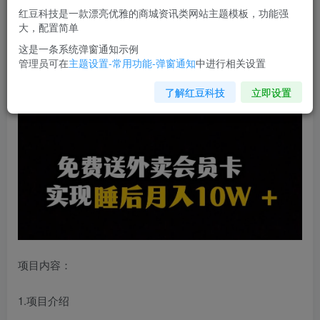
红豆科技是一款漂亮优雅的商城资讯类网站主题模板，功能强
您当前未登录！建议登陆后购买，可保存购买订单
大，配置简单
这是一条系统弹窗通知示例
管理员可在
主题设置-常用功能-弹窗通知
中进行相关设置
靠送外卖会员卡实现睡后月入10万＋
冷门暴利赛道
，保姆式
教学【揭秘】
了解红豆科技
立即设置
项目内容：
1.项目介绍