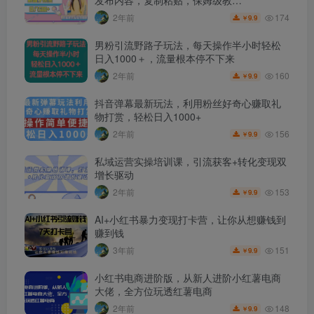
174
2年前
9.9
￥
男粉引流野路子玩法，每天操作半小时轻松
日入1000＋，流量根本停不下来
160
2年前
9.9
￥
抖音弹幕最新玩法，利用粉丝好奇心赚取礼
物打赏，轻松日入1000+
156
2年前
9.9
￥
私域运营实操培训课，引流获客+转化变现双
增长驱动
153
2年前
9.9
￥
AI+小红书暴力变现打卡营，让你从想赚钱到
赚到钱
151
3年前
9.9
￥
小红书电商进阶版，从新人进阶小红薯电商
大佬，全方位玩透红薯电商
148
2年前
9.9
￥