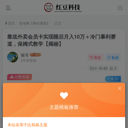
首页
冒泡网【整站更新】
正文
靠送外卖会员卡实现睡后月入10万＋冷门暴利赛
道，保姆式教学【揭秘】
猴哥
关注
私信
2年前更新
0
85
3
付费资源
已售 27
靠送外卖会员卡实现睡后月入10万＋冷门暴利赛道，保姆式教学【揭秘】
此内容为付费资源，请付费后查看
9.9
主题模板推荐
￥
免费
免费
黄金会员
钻石会员
本站采用子比风格主题
立即购买