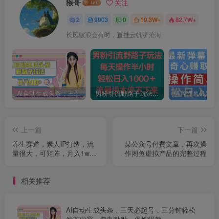
猴哥
关注
2
9903
0
19.3W+
82.7W+
长风破浪会有时，直挂云帆济沧海
AI自动生成头条，三天必起号，三分钟轻松发布内容，复制粘贴，保姆级教…
男粉引流野路子玩法，每天操作半小时轻松日入1000＋，流量根本停不下来
上一篇
下一篇
养生赛道，素人IP打造，流
某公众号付费文章，再次操
量很大，可矩阵，月入1w+
作闲鱼虚拟产品的完整过程
【揭秘】
相关推荐
AI自动生成头条，三天必起号，三分钟轻松
发布内容，复制粘贴，保姆级教…