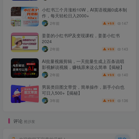
小红书三个月涨粉10W，AI英语视频0成本制
作，每天轻松日入2000+
147
2年前
9.9
￥
姜姜的小红书IP及变现课程，姜姜小红书
2024
143
2年前
9.9
￥
AI批量视频剪辑，一天批量生成上百条说唱
影视解说视频，赚钱原来这么简单【揭秘】
140
2年前
9.9
￥
男装类目图文带货，简单操作，新手小白也
可日入500+【揭秘】
136
3年前
9.9
￥
评论
抢沙发
欢迎您留下宝贵的见解！
提交