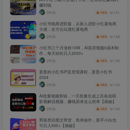
赚到钱
151
3年前
9.9
￥
小红书电商进阶版，从新人进阶小红薯电商
大佬，全方位玩透红薯电商
148
2年前
9.9
￥
小红书三个月涨粉10W，AI英语视频0成本制
作，每天轻松日入2000+
146
2年前
9.9
￥
姜姜的小红书IP及变现课程，姜姜小红书
2024
143
2年前
9.9
￥
AI批量视频剪辑，一天批量生成上百条说唱
影视解说视频，赚钱原来这么简单【揭秘】
140
2年前
9.9
￥
男装类目图文带货，简单操作，新手小白也
可日入500+【揭秘】