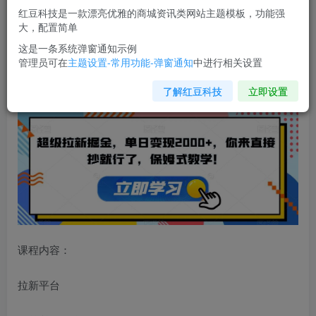
红豆科技是一款漂亮优雅的商城资讯类网站主题模板，功能强
您当前未登录！建议登陆后购买，可保存购买订单
大，配置简单
这是一条系统弹窗通知示例
管理员可在
主题设置-常用功能-弹窗通知
中进行相关设置
超级拉新掘金
，单日变现2000+，你来直接抄就行了，保姆
式教学！【揭秘】
了解红豆科技
立即设置
课程内容：
拉新平台