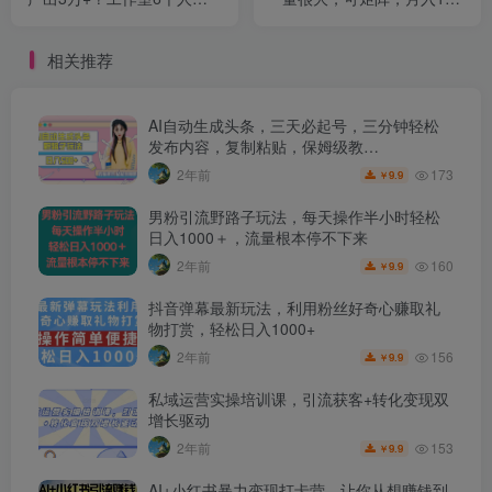
做15万净利润？
【揭秘】
相关推荐
AI自动生成头条，三天必起号，三分钟轻松
发布内容，复制粘贴，保姆级教…
173
2年前
9.9
￥
男粉引流野路子玩法，每天操作半小时轻松
日入1000＋，流量根本停不下来
160
2年前
9.9
￥
抖音弹幕最新玩法，利用粉丝好奇心赚取礼
物打赏，轻松日入1000+
156
2年前
9.9
￥
私域运营实操培训课，引流获客+转化变现双
增长驱动
153
2年前
9.9
￥
AI+小红书暴力变现打卡营，让你从想赚钱到