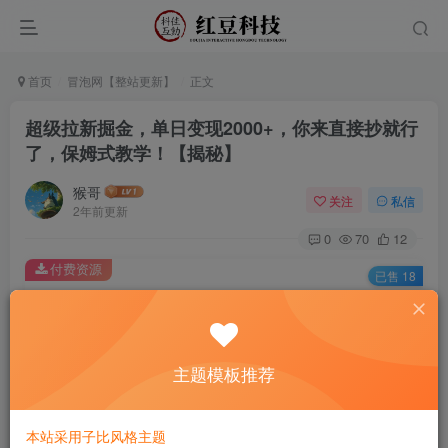
首页
冒泡网【整站更新】
正文
超级拉新掘金，单日变现2000+，你来直接抄就行
了，保姆式教学！【揭秘】
猴哥
关注
私信
2年前更新
0
70
12
付费资源
已售 18
超级拉新掘金，单日变现2000+，你来直接抄就行了，保姆式教学！【揭秘】
此内容为付费资源，请付费后查看
9.9
主题模板推荐
￥
免费
免费
黄金会员
钻石会员
本站采用子比风格主题
立即购买