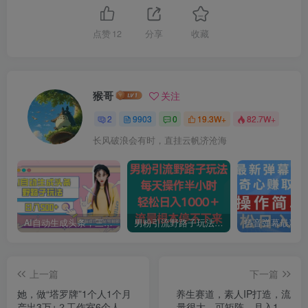
点赞
12
分享
收藏
猴哥
关注
2
9903
0
19.3W+
82.7W+
长风破浪会有时，直挂云帆济沧海
AI自动生成头条，三天必起号，三分钟轻松发布内容，复制粘贴，保姆级教…
男粉引流野路子玩法，每天操作半小时轻松日入1000＋，流量根本停不下来
上一篇
下一篇
她，做“塔罗牌”1个人1个月
养生赛道，素人IP打造，流
产出3万+？工作室6个人能
量很大，可矩阵，月入1w+