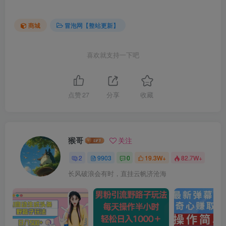
商城
冒泡网【整站更新】
喜欢就支持一下吧
点赞
27
分享
收藏
猴哥
关注
2
9903
0
19.3W+
82.7W+
长风破浪会有时，直挂云帆济沧海