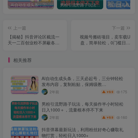
AI自动生成头条，三天必起号，三分钟轻松发布内容，复制粘贴，保姆级教…
男粉引流野路子玩法，每天操作半小时轻松日入1000＋，流量根本停不下来
上一篇
下一篇
【揭秘】抖音评论区截流一
视频号搬砖项目，卖车载U
天一二百创业粉不屏蔽各行
盘，简单轻松，0门槛日入
业均可引流
500+
相关推荐
AI自动生成头条，三天必起号，三分钟轻松
发布内容，复制粘贴，保姆级教…
175
2年前
9.9
￥
男粉引流野路子玩法，每天操作半小时轻松
日入1000＋，流量根本停不下来
160
2年前
9.9
￥
抖音弹幕最新玩法，利用粉丝好奇心赚取礼
物打赏，轻松日入1000+