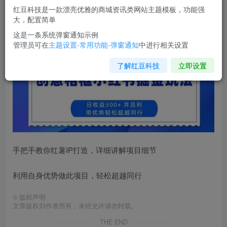
您当前未登录！建议登陆后购买，可保存购买订单
红豆科技是一款漂亮优雅的商城资讯类网站主题模板，功能强
大，配置简单
创意相框
小红书掘金玩法
日收益300+
这是一条系统弹窗通知示例
管理员可在
主题设置-常用功能-弹窗通知
中进行相关设置
了解红豆科技
立即设置
手把手教你红薯IP打造，详细讲解项目细节
利用自身优势做此项目，轻松超越同行
©
版权声明
文章版权归作者所有，未经允许请勿转载。
THE END