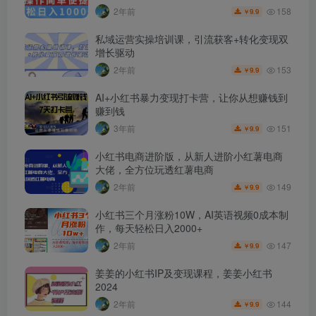
158
2年前
9.9
￥
私域运营实操培训课，引流获客+转化变现双
增长驱动
153
2年前
9.9
￥
AI+小红书暴力变现打卡营，让你从想赚钱到
赚到钱
151
3年前
9.9
￥
小红书电商进阶版，从新人进阶小红薯电商
大佬，全方位玩透红薯电商
149
2年前
9.9
￥
小红书三个月涨粉10W，AI英语视频0成本制
作，每天轻松日入2000+
147
2年前
9.9
￥
姜姜的小红书IP及变现课程，姜姜小红书
2024
144
2年前
9.9
￥