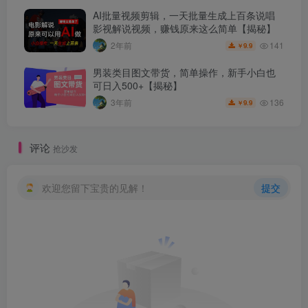
AI批量视频剪辑，一天批量生成上百条说唱
影视解说视频，赚钱原来这么简单【揭秘】
141
2年前
9.9
￥
男装类目图文带货，简单操作，新手小白也
可日入500+【揭秘】
136
3年前
9.9
￥
评论
抢沙发
欢迎您留下宝贵的见解！
提交