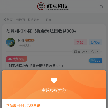
首页
冒泡网【整站更新】
正文
创意相框小红书掘金玩法日收益300+
猴哥
关注
私信
2年前更新
0
67
27
付费资源
已售 38
创意相框小红书掘金玩法日收益300+
此内容为付费资源，请付费后查看
9.9
￥
主题模板推荐
免费
免费
黄金会员
钻石会员
立即购买
本站采用子比风格主题