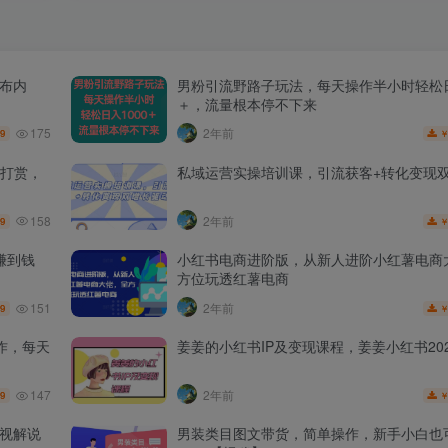
发布内
男粉引流野路子玩法，每天操作半小时轻松日
＋，流量根本停不下来
175
2年前
.9
打赏，
私域运营实操培训课，引流获客+转化变现
158
2年前
.9
赚到钱
小红书电商进阶版，从新人进阶小红薯电商
方位玩透红薯电商
151
2年前
.9
作，每天
姜姜的小红书IP及变现课程，姜姜小红书202
147
2年前
.9
影视解说
男装类目图文带货，简单操作，新手小白也