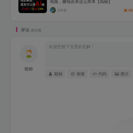
视频，赚钱原来这么简单【揭秘】
2年前
9
￥
评论
抢沙发
昵称
昵称
表情
代码
图片