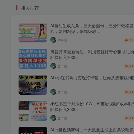
相关推荐
AI自动生成头条，三天必起号，三分钟轻松
容，复制粘贴，保姆级教…
2年前
9
￥
抖音弹幕最新玩法，利用粉丝好奇心赚取礼物
轻松日入1000+
2年前
9
￥
AI+小红书暴力变现打卡营，让你从想赚钱到
3年前
9
￥
小红书三个月涨粉10W，AI英语视频0成本制
轻松日入2000+
2年前
9
￥
AI批量视频剪辑，一天批量生成上百条说唱