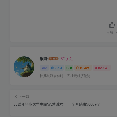
点赞
1
猴哥
关注
2
9903
0
19.3W+
82.7W+
长风破浪会有时，直挂云帆济沧海
上一篇
90后刚毕业大学生靠“恋爱话术”，一个月躺赚5000+？