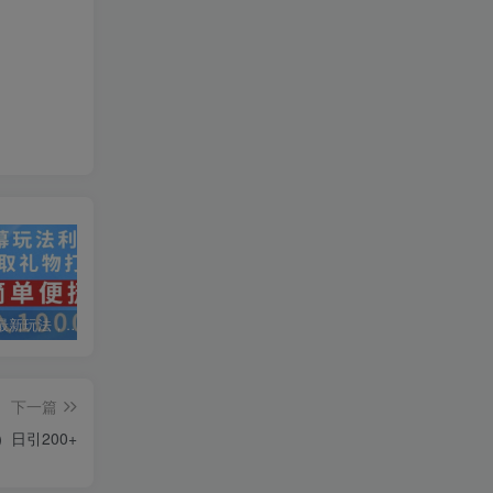
抖音弹幕最新玩法，利用粉丝好奇心赚取礼物打赏，轻松日入1000+
私域运营实操培训课，引流获客+转化变现双增长驱动
AI+小红书暴力变现打卡营，让你从想赚钱到赚到钱
下一篇
日引200+