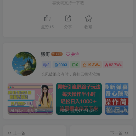
喜欢就支持一下吧
点赞
15
分享
收藏
猴哥
关注
2
9903
0
19.3W+
82.7W+
长风破浪会有时，直挂云帆济沧海
AI自动生成头条，三天必起号，三分钟轻松发布内容，复制粘贴，保姆级教…
男粉引流野路子玩法，每天操作半小时轻松日入1000＋，流量根本停不下来
上一篇
下一篇