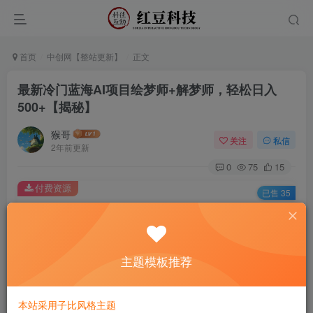
首页
中创网【整站更新】
正文
最新冷门蓝海AI项目绘梦师+解梦师，轻松日入
500+【揭秘】
猴哥
关注
私信
2年前更新
0
75
15
付费资源
已售 35
最新冷门蓝海AI项目绘梦师+解梦师，轻松日入500+【揭秘】
此内容为付费资源，请付费后查看
9.9
主题模板推荐
￥
免费
免费
黄金会员
钻石会员
本站采用子比风格主题
立即购买