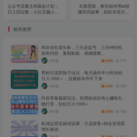
公众号流量主AI掘金计划，
全新思路，教你如何用ai创
日入四位数，小白无脑入局
建民间故事，轻松实现月入
【揭秘】
过万【揭秘】
相关推荐
AI自动生成头条，三天必起号，三分钟轻松
发布内容，复制粘贴，保姆级教…
174
2年前
9.9
￥
男粉引流野路子玩法，每天操作半小时轻松
日入1000＋，流量根本停不下来
160
2年前
9.9
￥
抖音弹幕最新玩法，利用粉丝好奇心赚取礼
物打赏，轻松日入1000+
156
2年前
9.9
￥
私域运营实操培训课，引流获客+转化变现双
增长驱动
153
2年前
9.9
￥