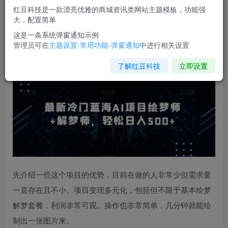
红豆科技是一款漂亮优雅的商城资讯类网站主题模板，功能强
您当前未登录！建议登陆后购买，可保存购买订单
大，配置简单
这是一条系统弹窗通知示例
管理员可在
主题设置-常用功能-弹窗通知
中进行相关设置
最新冷门蓝海
AI项目
绘梦师+解梦师，轻松日入500+【揭
秘】
了解红豆科技
立即设置
先介绍一些这个项目的优势，目前在做的人非常少但需求量
一直存在且不小。项目变现多元化，包括但不限于基本绘梦
解梦套餐，利润非常可观。操作也非常简单，几分钟就能绘
制出一张图片来。