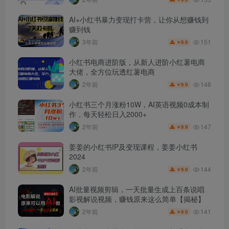
AI+小红书暴力变现打卡营，让你从想赚钱到
赚到钱
151
3年前
9.9
￥
小红书电商进阶版，从新人进阶小红薯电商
大佬，全方位玩透红薯电商
148
2年前
9.9
￥
小红书三个月涨粉10W，AI英语视频0成本制
作，每天轻松日入2000+
147
2年前
9.9
￥
姜姜的小红书IP及变现课程，姜姜小红书
2024
144
2年前
9.9
￥
AI批量视频剪辑，一天批量生成上百条说唱
影视解说视频，赚钱原来这么简单【揭秘】
141
2年前
9.9
￥