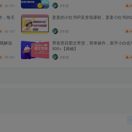
151
2年前
.9
作，每天
姜姜的小红书IP及变现课程，姜姜小红书202
147
2年前
.9
影视解说
男装类目图文带货，简单操作，新手小白也
500+【揭秘】
141
3年前
.9