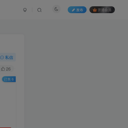
发布
开通会员
私信
26
已售 6