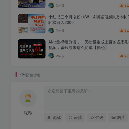
3年前
9
￥
小红书三个月涨粉10W，AI英语视频0成本制
轻松日入2000+
2年前
9
￥
AI批量视频剪辑，一天批量生成上百条说唱
视频，赚钱原来这么简单【揭秘】
2年前
9
￥
评论
抢沙发
昵称
昵称
表情
代码
图片