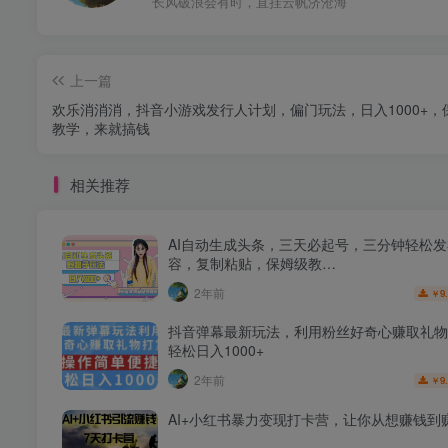
长风破浪会有时，直挂云帆济沧海
上一篇
欢乐消消消，抖音小游戏发行人计划，偏门玩法，日入1000+，
教学，来就搞钱
相关推荐
AI自动生成头条，三天必起号，三分钟轻松
容，复制粘贴，保姆级教…
2年前
9
￥
抖音弹幕最新玩法，利用粉丝好奇心赚取礼物
轻松日入1000+
2年前
9
￥
AI+小红书暴力变现打卡营，让你从想赚钱到