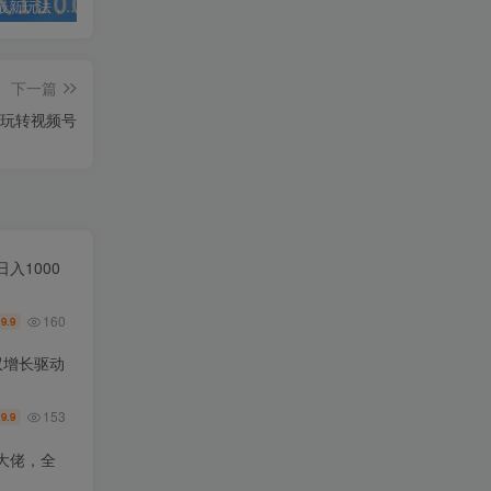
抖音弹幕最新玩法，利用粉丝好奇心赚取礼物打赏，轻松日入1000+
私域运营实操培训课，引流获客+转化变现双增长驱动
AI+小红书暴力变现打卡营，让你从想赚钱到赚到钱
下一篇
你玩转视频号
入1000
160
9.9
￥
双增长驱动
153
9.9
￥
大佬，全