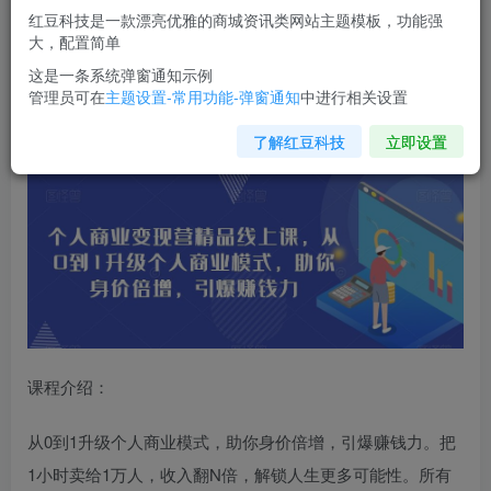
红豆科技是一款漂亮优雅的商城资讯类网站主题模板，功能强
您当前未登录！建议登陆后购买，可保存购买订单
大，配置简单
这是一条系统弹窗通知示例
管理员可在
主题设置-常用功能-弹窗通知
中进行相关设置
个人商业变现营精品线上课
，从0到1升级个人商业模式，助
你身价倍增，引爆赚钱力
了解红豆科技
立即设置
课程介绍：
从0到1升级个人商业模式，助你身价倍增，引爆赚钱力。把
1小时卖给1万人，收入翻N倍，解锁人生更多可能性。所有