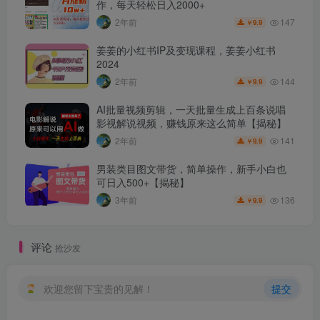
作，每天轻松日入2000+
147
2年前
9.9
￥
姜姜的小红书IP及变现课程，姜姜小红书
2024
144
2年前
9.9
￥
AI批量视频剪辑，一天批量生成上百条说唱
影视解说视频，赚钱原来这么简单【揭秘】
141
2年前
9.9
￥
男装类目图文带货，简单操作，新手小白也
可日入500+【揭秘】
136
3年前
9.9
￥
评论
抢沙发
欢迎您留下宝贵的见解！
提交