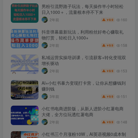
男粉引流野路子玩法，每天操作半小时轻松
日入1000＋，流量根本停不下来
160
2年前
9.9
￥
抖音弹幕最新玩法，利用粉丝好奇心赚取礼
物打赏，轻松日入1000+
158
2年前
9.9
￥
私域运营实操培训课，引流获客+转化变现双
增长驱动
153
2年前
9.9
￥
AI+小红书暴力变现打卡营，让你从想赚钱到
赚到钱
151
3年前
9.9
￥
小红书电商进阶版，从新人进阶小红薯电商
大佬，全方位玩透红薯电商
148
2年前
9.9
￥
小红书三个月涨粉10W，AI英语视频0成本制