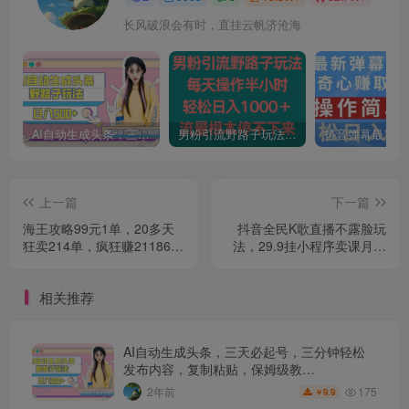
长风破浪会有时，直挂云帆济沧海
AI自动生成头条，三天必起号，三分钟轻松发布内容，复制粘贴，保姆级教…
男粉引流野路子玩法，每天操作半小时轻松日入1000＋，流量根本停不下来
上一篇
下一篇
海王攻略99元1单，20多天
抖音全民K歌直播不露脸玩
狂卖214单，疯狂赚21186
法，29.9挂小程序卖课月入
元？
10万
相关推荐
AI自动生成头条，三天必起号，三分钟轻松
发布内容，复制粘贴，保姆级教…
175
2年前
9.9
￥