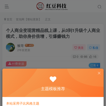
首页
冒泡网【整站更新】
正文
个人商业变现营精品线上课，从0到1升级个人商业
模式，助你身价倍增，引爆赚钱力
猴哥
关注
私信
2年前更新
0
86
16
付费资源
已售 4
个人商业变现营精品线上课，从0到1升级个人商业模式，助你身价倍增，引爆赚钱力
此内容为付费资源，请付费后查看
9.9
主题模板推荐
￥
免费
免费
黄金会员
钻石会员
本站采用子比风格主题
立即购买