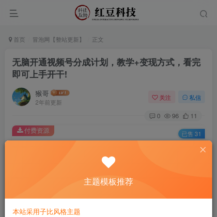
首页
冒泡网【整站更新】
正文
无脑开通视频号分成计划，教学+变现方式，看完
即可上手开干!
猴哥
关注
私信
2年前更新
0
96
11
付费资源
已售 31
无脑开通视频号分成计划，教学+变现方式，看完即可上手开干!
此内容为付费资源，请付费后查看
9.9
主题模板推荐
￥
免费
免费
黄金会员
钻石会员
本站采用子比风格主题
立即购买