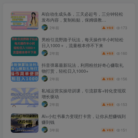
AI自动生成头条，三天必起号，三分钟轻松
发布内容，复制粘贴，保姆级教…
173
2年前
9.9
￥
男粉引流野路子玩法，每天操作半小时轻松
日入1000＋，流量根本停不下来
160
2年前
9.9
￥
抖音弹幕最新玩法，利用粉丝好奇心赚取礼
物打赏，轻松日入1000+
156
2年前
9.9
￥
私域运营实操培训课，引流获客+转化变现双
增长驱动
153
2年前
9.9
￥
AI+小红书暴力变现打卡营，让你从想赚钱到
赚到钱
151
3年前
9.9
￥