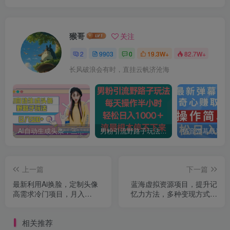
猴哥
关注
2
9903
0
19.3W+
82.7W+
长风破浪会有时，直挂云帆济沧海
AI自动生成头条，三天必起号，三分钟轻松发布内容，复制粘贴，保姆级教…
男粉引流野路子玩法，每天操作半小时轻松日入1000＋，流量根本停不下来
上一篇
下一篇
最新利用Ai换脸，定制头像
蓝海虚拟资源项目，提升记
高需求冷门项目，月入
忆力方法，多种变现方式，
2000+【揭秘】
轻松月入1w+【揭秘】
相关推荐