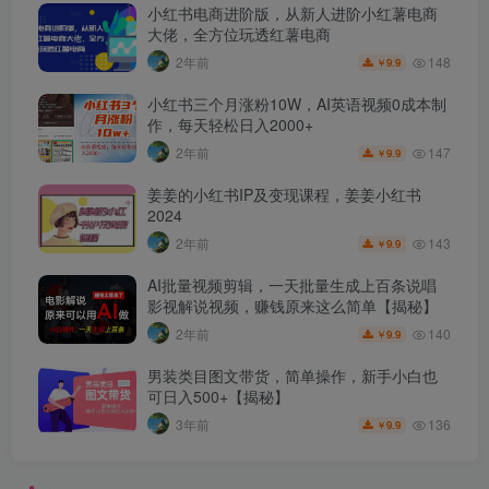
小红书电商进阶版，从新人进阶小红薯电商
大佬，全方位玩透红薯电商
148
2年前
9.9
￥
小红书三个月涨粉10W，AI英语视频0成本制
作，每天轻松日入2000+
147
2年前
9.9
￥
姜姜的小红书IP及变现课程，姜姜小红书
2024
143
2年前
9.9
￥
AI批量视频剪辑，一天批量生成上百条说唱
影视解说视频，赚钱原来这么简单【揭秘】
140
2年前
9.9
￥
男装类目图文带货，简单操作，新手小白也
可日入500+【揭秘】
136
3年前
9.9
￥