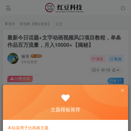
首页
冒泡网【整站更新】
正文
最新今日话题+文字动画视频风口项目教程，单条
作品百万流量，月入10000+【揭秘】
猴哥
关注
私信
2年前更新
0
79
4
付费资源
已售 27
最新今日话题+文字动画视频风口项目教程，单条作品百万流量，月入10000+【揭秘】
此内容为付费资源，请付费后查看
9.9
主题模板推荐
￥
免费
免费
黄金会员
钻石会员
本站采用子比风格主题
立即购买