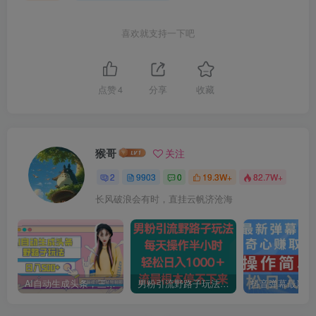
喜欢就支持一下吧
点赞
4
分享
收藏
猴哥
关注
2
9903
0
19.3W+
82.7W+
长风破浪会有时，直挂云帆济沧海
AI自动生成头条，三天必起号，三分钟轻松发布内容，复制粘贴，保姆级教…
男粉引流野路子玩法，每天操作半小时轻松日入1000＋，流量根本停不下来