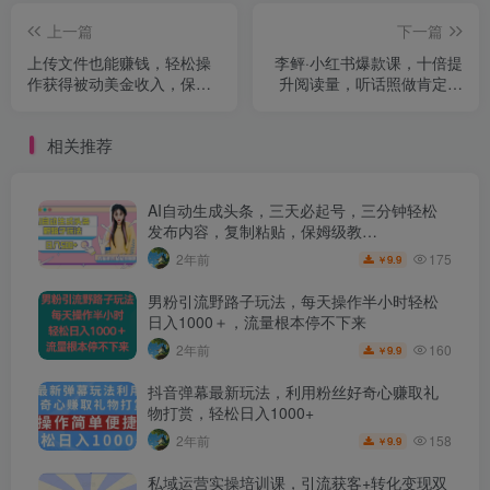
上一篇
下一篇
上传文件也能赚钱，轻松操
李鲆·小红书爆款课，十倍提
作获得被动美金收入，保姆
升阅读量，听话照做肯定可
级教程【揭秘】
以达到这个目标
相关推荐
AI自动生成头条，三天必起号，三分钟轻松
发布内容，复制粘贴，保姆级教…
175
2年前
9.9
￥
男粉引流野路子玩法，每天操作半小时轻松
日入1000＋，流量根本停不下来
160
2年前
9.9
￥
抖音弹幕最新玩法，利用粉丝好奇心赚取礼
物打赏，轻松日入1000+
158
2年前
9.9
￥
私域运营实操培训课，引流获客+转化变现双