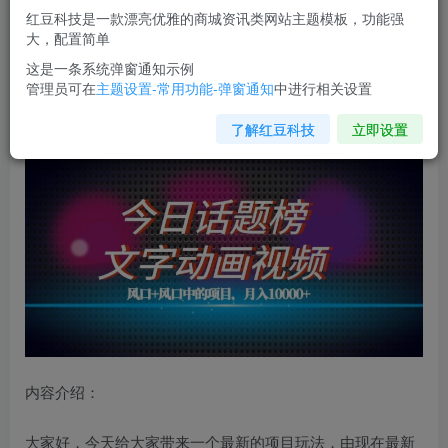
红豆科技是一款漂亮优雅的商城资讯类网站主题模板，功能强
您当前未登录！建议登陆后购买，可保存购买订单
大，配置简单
这是一条系统弹窗通知示例
管理员可在
主题设置-常用功能-弹窗通知
中进行相关设置
最新今日话题+文字动画视频
风口项目
教程，单条作品百万
流量，月入10000+【揭秘】
了解红豆科技
立即设置
内容介绍：
大家好，今天给大家带来一个最新的项目玩法，由现在最新