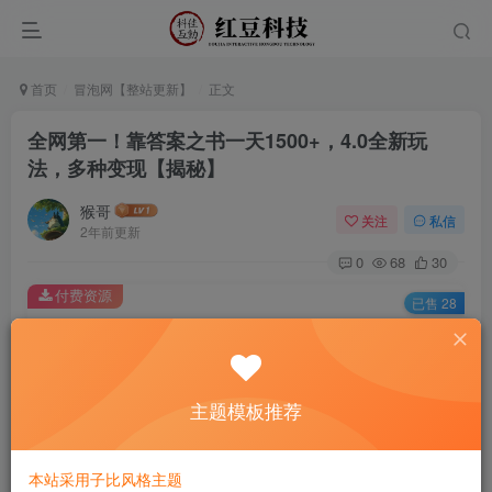
首页
冒泡网【整站更新】
正文
全网第一！靠答案之书一天1500+，4.0全新玩
法，多种变现【揭秘】
猴哥
关注
私信
2年前更新
0
68
30
付费资源
已售 28
全网第一！靠答案之书一天1500+，4.0全新玩法，多种变现【揭秘】
此内容为付费资源，请付费后查看
9.9
主题模板推荐
￥
免费
免费
黄金会员
钻石会员
本站采用子比风格主题
立即购买