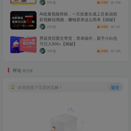
144
2年前
9.9
￥
AI批量视频剪辑，一天批量生成上百条说唱
影视解说视频，赚钱原来这么简单【揭秘】
141
2年前
9.9
￥
男装类目图文带货，简单操作，新手小白也
可日入500+【揭秘】
136
3年前
9.9
￥
评论
抢沙发
欢迎您留下宝贵的见解！
提交