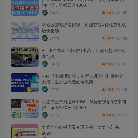
物打赏，轻松日入1000+
158
2年前
9.9
￥
私域运营实操培训课，引流获客+转化变现双
增长驱动
153
2年前
9.9
￥
AI+小红书暴力变现打卡营，让你从想赚钱到
赚到钱
151
3年前
9.9
￥
小红书电商进阶版，从新人进阶小红薯电商
大佬，全方位玩透红薯电商
149
2年前
9.9
￥
小红书三个月涨粉10W，AI英语视频0成本制
作，每天轻松日入2000+
147
2年前
9.9
￥
姜姜的小红书IP及变现课程，姜姜小红书
2024