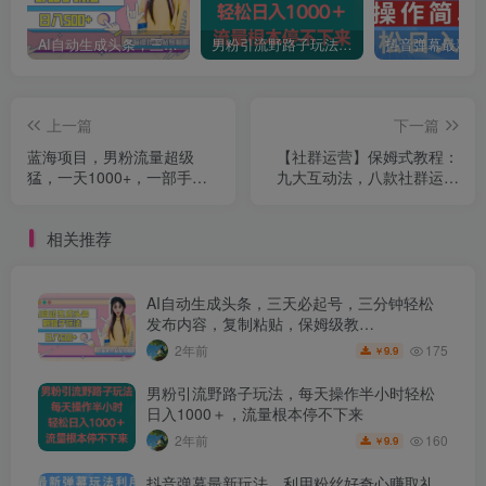
AI自动生成头条，三天必起号，三分钟轻松发布内容，复制粘贴，保姆级教…
男粉引流野路子玩法，每天操作半小时轻松日入1000＋，流量根本停不下来
上一篇
下一篇
蓝海项目，男粉流量超级
【社群运营】保姆式教程：
猛，一天1000+，一部手机
九大互动法，八款社群运营
即可操作【揭秘】
工具助你轻松玩转社群【揭
秘】
相关推荐
AI自动生成头条，三天必起号，三分钟轻松
发布内容，复制粘贴，保姆级教…
175
2年前
9.9
￥
男粉引流野路子玩法，每天操作半小时轻松
日入1000＋，流量根本停不下来
160
2年前
9.9
￥
抖音弹幕最新玩法，利用粉丝好奇心赚取礼