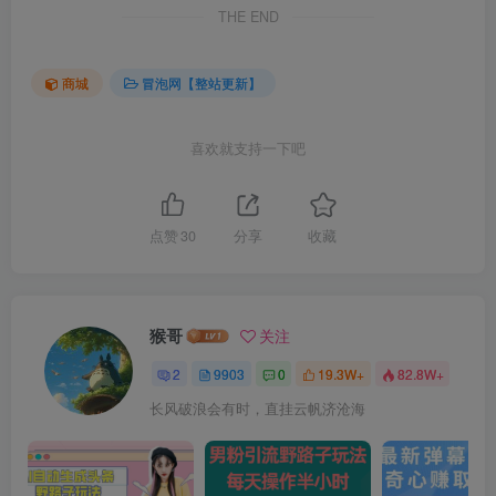
THE END
商城
冒泡网【整站更新】
喜欢就支持一下吧
点赞
30
分享
收藏
猴哥
关注
2
9903
0
19.3W+
82.8W+
长风破浪会有时，直挂云帆济沧海