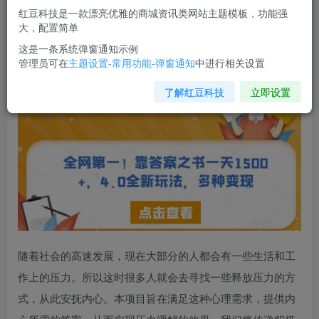
红豆科技是一款漂亮优雅的商城资讯类网站主题模板，功能强
您当前未登录！建议登陆后购买，可保存购买订单
大，配置简单
这是一条系统弹窗通知示例
管理员可在
主题设置-常用功能-弹窗通知
中进行相关设置
全网第一！靠
答案之书
一天1500+，4.0全新玩法，多种变现
【揭秘】
了解红豆科技
立即设置
随着社会的高速发展，现在大部分的人都会有一些生活和工
作上的压力。所以这时很多人就会去寻找一些释放压力的方
式，从此安抚内心。本项目旨在满足这种心理需求，提供内